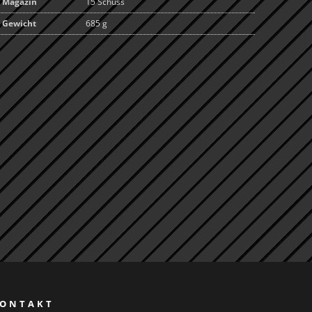
Magazin
15 Schuss
Gewicht
685 g
ONTAKT