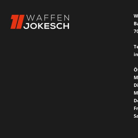
W
B
7
T
i
Ö
M
D
M
D
F
S