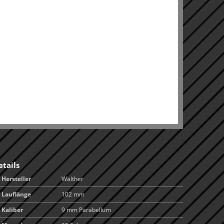
etails
Hersteller
Walther
Lauflänge
102 mm
Kaliber
9 mm Parabellum