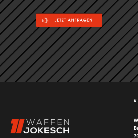
JETZT ANFRAGEN
K
W
B
7